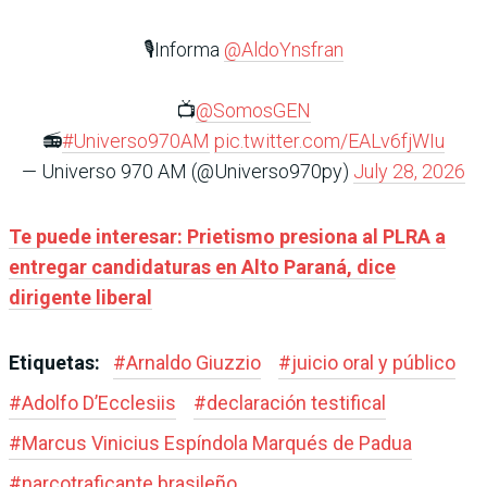
🎙️Informa
@AldoYnsfran
📺
@SomosGEN
📻
#Universo970AM
pic.twitter.com/EALv6fjWIu
— Universo 970 AM (@Universo970py)
July 28, 2026
Te puede interesar: Prietismo presiona al PLRA a
entregar candidaturas en Alto Paraná, dice
dirigente liberal
Etiquetas:
#
Arnaldo Giuzzio
#
juicio oral y público
#
Adolfo D’Ecclesiis
#
declaración testifical
#
Marcus Vinicius Espíndola Marqués de Padua
#
narcotraficante brasileño