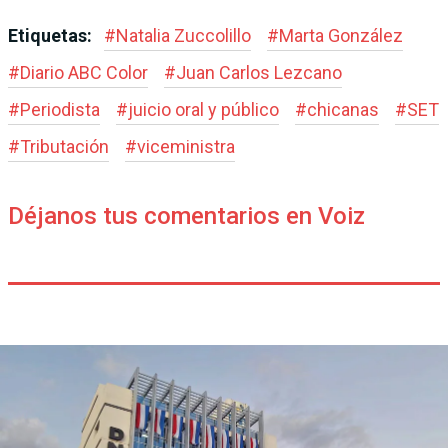
Etiquetas:
#
Natalia Zuccolillo
#
Marta González
#
Diario ABC Color
#
Juan Carlos Lezcano
#
Periodista
#
juicio oral y público
#
chicanas
#
SET
#
Tributación
#
viceministra
Déjanos tus comentarios en Voiz