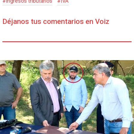
#
ingresos tributarios
#
IVA
Déjanos tus comentarios en Voiz