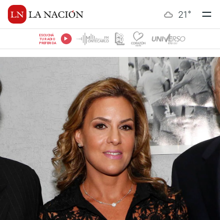
21
°
ESCUCHÁ
TU RADIO
PREFERIDA