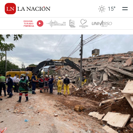
15
°
ESCUCHÁ
TU RADIO
PREFERIDA