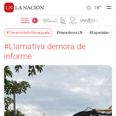
18
°
ESCUCHÁ
TU RADIO
PREFERIDA
#TerremotoEnVenezuela
#Hacedores LN
#Especiales LN
#Llamativa demora de
informe