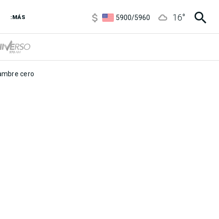
6850
/
7200
16
°
5900
/
5960
:MÁS
1100
/
1160
3,8
/
4
6850
/
7200
5900
/
5960
mbre cero