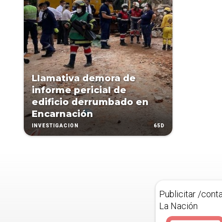
Llamativa demora de
informe pericial de
edificio derrumbado en
Encarnación
65D
INVESTIGACIÓN
Publicitar /cont
La Nación