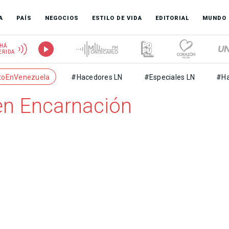
A
PAÍS
NEGOCIOS
ESTILO DE VIDA
EDITORIAL
MUNDO
HÁ
ERIDA
toEnVenezuela
#Hacedores LN
#Especiales LN
#Ha
en Encarnación