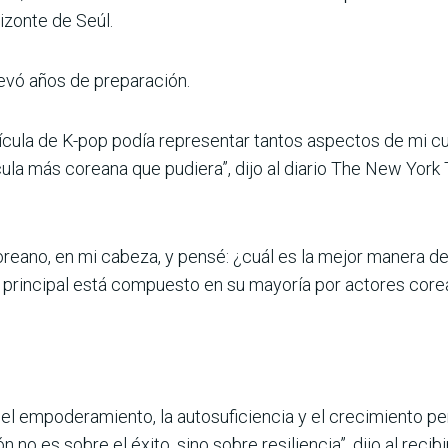
izonte de Seúl.
levó años de preparación.
lícula de K-pop podía representar tantos aspectos de mi cu
cula más coreana que pudiera”, dijo al diario The New York
reano, en mi cabeza, y pensé: ¿cuál es la mejor manera de
rto principal está compuesto en su mayoría por actores core
el empoderamiento, la autosuficiencia y el crecimiento pers
n no es sobre el éxito, sino sobre resiliencia”, dijo al recibi