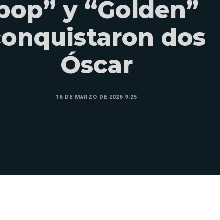
pop” y “Golden”
conquistaron dos
Óscar
16 DE MARZO DE 2026 9:25