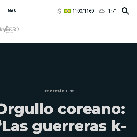
5900
/
5960
15
°
1100
/
1160
:MÁS
3,8
/
4
6850
/
7200
5900
/
5960
ESPECTÁCULOS
Orgullo coreano:
“Las guerreras k-