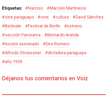
Etiquetas:
#
Narciso
#
Marcelo Martinessi
#
cine paraguayo
#
cine
#
cultura
#
David Sánchez
#
Berlinale
#
Festival de Berlín
#
estreno
#
sección Panorama
#
Bernardo Aranda
#
locutor asesinado
#
Diro Romero
#
Alfredo Stroessner
#
dictadura paraguaya
#
año 1959
Déjanos tus comentarios en Voiz