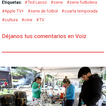
Etiquetas:
#
Ted Lasso
#
serie
#
serie futbolera
#
Apple TV+
#
serie de fútbol
#
cuarta temporada
#
cultura
#
cine
#
TV
Déjanos tus comentarios en Voiz