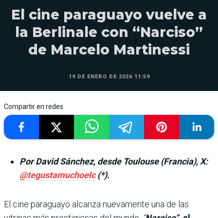
El cine paraguayo vuelve a
la Berlinale con “Narciso”
de Marcelo Martinessi
19 DE ENERO DE 2026 11:59
Compartir en redes
Por David Sánchez, desde Toulouse (Francia), X:
@tegustamuchoelc
(*).
El cine paraguayo alcanza nuevamente una de las
vitrinas más prestigiosas del mundo.
“
Narciso”
, el