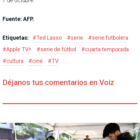
7 de octubre.
Fuente: AFP.
Etiquetas:
#
Ted Lasso
#
serie
#
serie futbolera
#
Apple TV+
#
serie de fútbol
#
cuarta temporada
#
cultura
#
cine
#
TV
Déjanos tus comentarios en Voiz