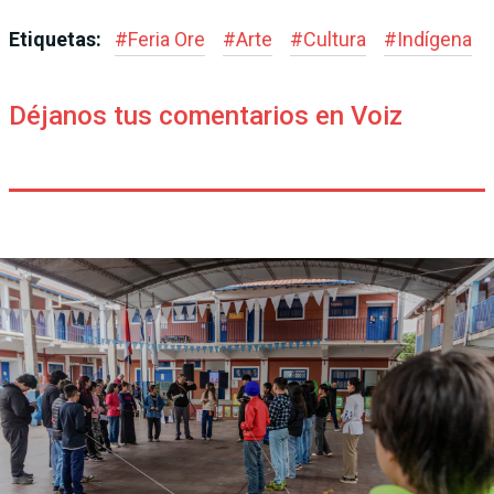
Etiquetas:
#
Feria Ore
#
Arte
#
Cultura
#
Indígena
Déjanos tus comentarios en Voiz