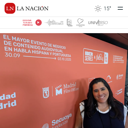
15
°
ESCUCHÁ
TU RADIO
PREFERIDA