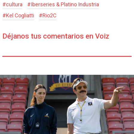
#
cultura
#
Iberseries & Platino Industria
#
Kel Cogliatti
#
Rio2C
Déjanos tus comentarios en Voiz