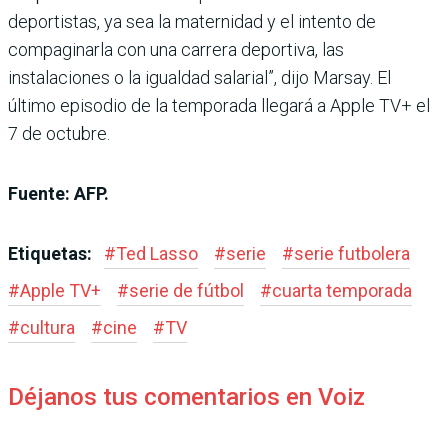
deportistas, ya sea la maternidad y el intento de
compaginarla con una carrera deportiva, las
instalaciones o la igualdad salarial”, dijo Marsay. El
último episodio de la temporada llegará a Apple TV+ el
7 de octubre.
Fuente: AFP.
Etiquetas:
#
Ted Lasso
#
serie
#
serie futbolera
#
Apple TV+
#
serie de fútbol
#
cuarta temporada
#
cultura
#
cine
#
TV
Déjanos tus comentarios en Voiz