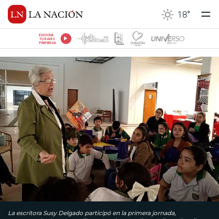
18
°
ESCUCHÁ
TU RADIO
PREFERIDA
La escritora Susy Delgado participó en la primera jornada,