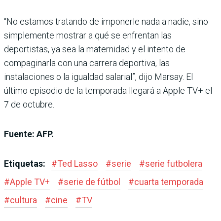
“No estamos tratando de imponerle nada a nadie, sino
simplemente mostrar a qué se enfrentan las
deportistas, ya sea la maternidad y el intento de
compaginarla con una carrera deportiva, las
instalaciones o la igualdad salarial”, dijo Marsay. El
último episodio de la temporada llegará a Apple TV+ el
7 de octubre.
Fuente: AFP.
Etiquetas:
#
Ted Lasso
#
serie
#
serie futbolera
#
Apple TV+
#
serie de fútbol
#
cuarta temporada
#
cultura
#
cine
#
TV