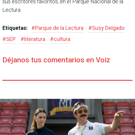
sus escritores favoritos, en el Parque Nacional de la
Lectura.
Etiquetas:
#
Parque de la Lectura
#
Susy Delgado
#
SEP
#
literatura
#
cultura
Déjanos tus comentarios en Voiz