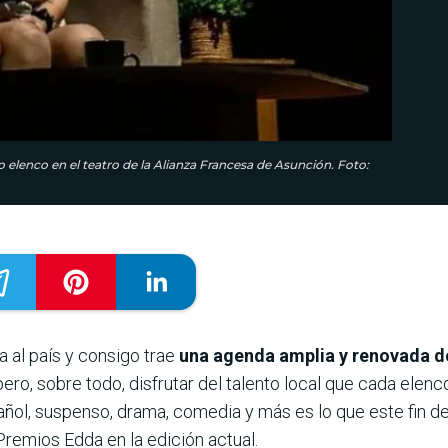
elenco en el teatro de la Alianza Francesa de Asunción. Foto:
a al país y consigo trae
una agenda amplia y renovada de
pero, sobre todo, disfrutar del talento local que cada elenco
pañol, suspenso, drama, comedia y más es lo que este fin 
Premios Edda en la edición actual.