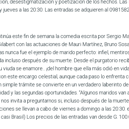
ción, desestigmatización y poetización de los hechos. Las
 y jueves a las 20:30. Las entradas se adquieren al 098158
ntinúa este fin de semana la comedia escrita por Sergio Ma
Gilabert con las actuaciones de Mauri Martínez, Bruno Sos
cas nunca fue el ejemplo de marido perfecto: infiel, mentir
da incluso después de su muerte. Desde el purgatorio recibe
su viuda se enamore... ¡del hombre que ella más odió en vid
con este encargo celestial, aunque cada paso lo enfrenta 
 un simple trámite se convierte en un verdadero laberinto 
delidad y las segundas oportunidades. “Algunos maridos van 
nos invita a preguntarnos si, incluso después de la muert
nciones se llevan a cabo de viernes a domingo a las 20:30. e
 casi Brasil) Los precios de las entradas van desde G. 100.