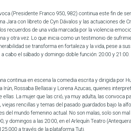
evoca (Presidente Franco 950, 982) continua este fin de 
lina Jara con libreto de Cyn Dávalos y las actuaciones de 
 los recuerdos de una vida marcada por la violencia emocion
na y otra vez. Lo que inicia como un testimonio de sufrimi
lnerabilidad se transforma en fortaleza y la vida, pese a su
n a cabo el sábado y domingo doble función: 20:00 y 21:00. 
ana continua en escena la comedia escrita y dirigida por 
 Irún, Rossaba Bellasai y Lorena Azucas, quienes interpre
 ellas. La mujer que las crió, ya muy adulta, las convoca pa
os, viejas rencillas y temas del pasado guardados bajo la a
nes del mundo femenino actual. No son malas, solo son mal 
00, y domingos a las 20:00, en el Arlequín Teatro (Anteque
25.000 a través de la plataforma Tuti.