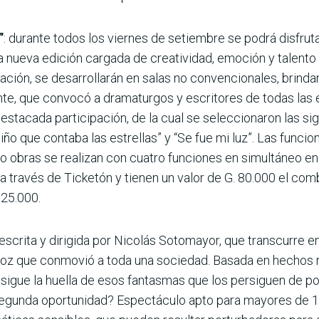
”
: durante todos los viernes de setiembre se podrá disfrut
 nueva edición cargada de creatividad, emoción y talento l
ión, se desarrollarán en salas no convencionales, brindan
iente, que convocó a dramaturgos y escritores de todas la
destacada participación, de la cual se seleccionaron las si
 niño que contaba las estrellas” y “Se fue mi luz”. Las funcio
tro obras se realizan con cuatro funciones en simultáneo en
a través de Ticketón y tienen un valor de G. 80.000 el co
 25.000.
escrita y dirigida por Nicolás Sotomayor, que transcurre 
oz que conmovió a toda una sociedad. Basada en hechos re
” sigue la huella de esos fantasmas que los persiguen de p
unda oportunidad? Espectáculo apto para mayores de 18 a