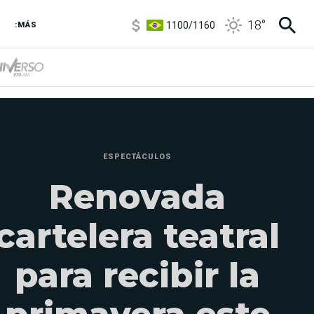
1100
/
1160
18
°
3,8
/
4
:MÁS
6850
/
7200
5900
/
5960
ESPECTÁCULOS
Renovada
cartelera teatral
para recibir la