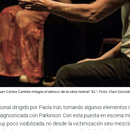
an Carlos Cañete integra el elenco de la obra teatral "EL". Foto: Dani Gonzá
rsonal dirigido por Paola Irún, tomando algunos elementos
agnosticada con Parkinson. Con esta puesta en escena mult
 poco visibilizada, no desde la victimización sino mezclan