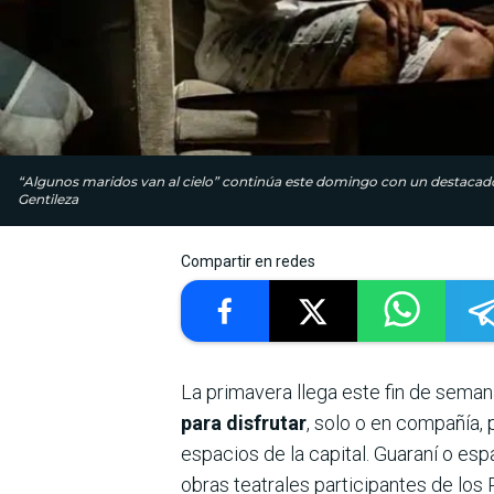
“Algunos maridos van al cielo” continúa este domingo con un destacado 
Gentileza
Compartir en redes
La primavera llega este fin de seman
para disfrutar
, solo o en compañía, 
espacios de la capital. Guaraní o es
obras teatrales participantes de los 