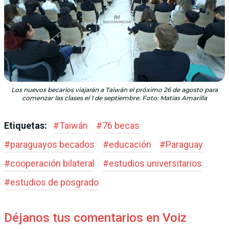
Los nuevos becarios viajarán a Taiwán el próximo 26 de agosto para
comenzar las clases el 1 de septiembre. Foto: Matías Amarilla
Etiquetas:
#
Taiwán
#
76 becas
#
paraguayos becados
#
educación
#
Paraguay
#
cooperación bilateral
#
estudios universitarios
#
estudios de posgrado
Déjanos tus comentarios en Voiz