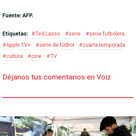
Fuente: AFP.
Etiquetas:
#
Ted Lasso
#
serie
#
serie futbolera
#
Apple TV+
#
serie de fútbol
#
cuarta temporada
#
cultura
#
cine
#
TV
Déjanos tus comentarios en Voiz