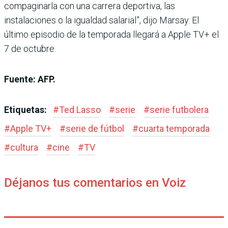
compaginarla con una carrera deportiva, las
instalaciones o la igualdad salarial”, dijo Marsay. El
último episodio de la temporada llegará a Apple TV+ el
7 de octubre.
Fuente: AFP.
Etiquetas:
#
Ted Lasso
#
serie
#
serie futbolera
#
Apple TV+
#
serie de fútbol
#
cuarta temporada
#
cultura
#
cine
#
TV
Déjanos tus comentarios en Voiz