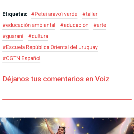
Etiquetas:
#
Petei aravo’i verde
#
taller
#
educación ambiental
#
educación
#
arte
#
guaraní
#
cultura
#
Escuela República Oriental del Uruguay
#
CGTN Español
Déjanos tus comentarios en Voiz