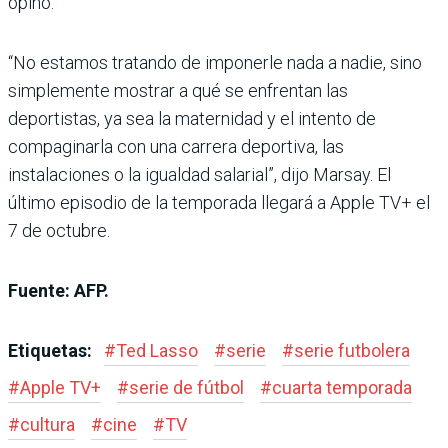
opinó.
“No estamos tratando de imponerle nada a nadie, sino
simplemente mostrar a qué se enfrentan las
deportistas, ya sea la maternidad y el intento de
compaginarla con una carrera deportiva, las
instalaciones o la igualdad salarial”, dijo Marsay. El
último episodio de la temporada llegará a Apple TV+ el
7 de octubre.
Fuente: AFP.
Etiquetas:
#
Ted Lasso
#
serie
#
serie futbolera
#
Apple TV+
#
serie de fútbol
#
cuarta temporada
#
cultura
#
cine
#
TV