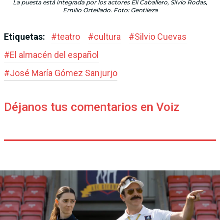
La puesta está integrada por los actores Eli Caballero, Silvio Rodas,
Emilio Ortellado. Foto: Gentileza
Etiquetas:
#
teatro
#
cultura
#
Silvio Cuevas
#
El almacén del español
#
José María Gómez Sanjurjo
Déjanos tus comentarios en Voiz