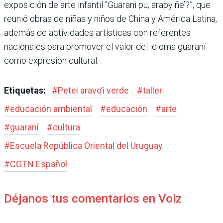
exposición de arte infantil “Guarani pu, arapy ñe’?”, que
reunió obras de niñas y niños de China y América Latina,
además de actividades artísticas con referentes
nacionales para promover el valor del idioma guaraní
como expresión cultural.
Etiquetas:
#
Petei aravo’i verde
#
taller
#
educación ambiental
#
educación
#
arte
#
guaraní
#
cultura
#
Escuela República Oriental del Uruguay
#
CGTN Español
Déjanos tus comentarios en Voiz