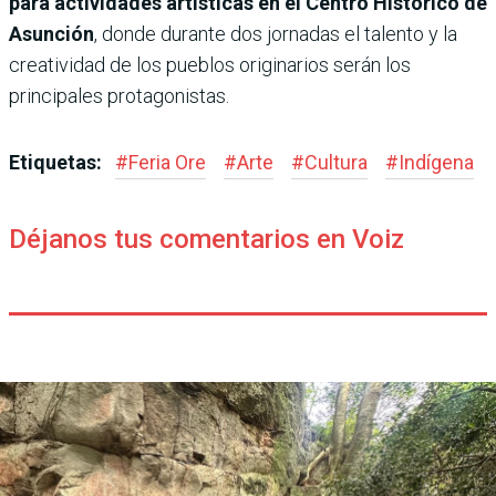
para actividades artísticas en el Centro Histórico de
Asunción
, donde durante dos jornadas el talento y la
creatividad de los pueblos originarios serán los
principales protagonistas.
Etiquetas:
#
Feria Ore
#
Arte
#
Cultura
#
Indígena
Déjanos tus comentarios en Voiz