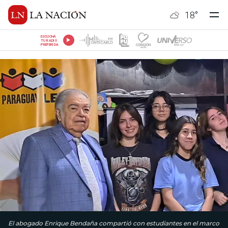
18
°
ESCUCHÁ
TU RADIO
PREFERIDA
El abogado Enrique Bendaña compartió con estudiantes en el marco