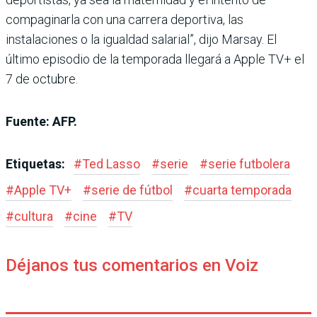
compaginarla con una carrera deportiva, las
instalaciones o la igualdad salarial”, dijo Marsay. El
último episodio de la temporada llegará a Apple TV+ el
7 de octubre.
Fuente: AFP.
Etiquetas:
#
Ted Lasso
#
serie
#
serie futbolera
#
Apple TV+
#
serie de fútbol
#
cuarta temporada
#
cultura
#
cine
#
TV
Déjanos tus comentarios en Voiz