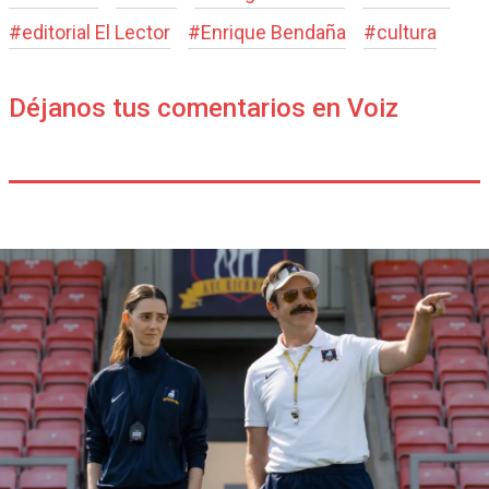
#
editorial El Lector
#
Enrique Bendaña
#
cultura
Déjanos tus comentarios en Voiz