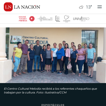
13
°
ESCUCHÁ
TU RADIO
PREFERIDA
El Centro Cultural Melodía recibirá a los referentes chaqueños que
trabajan por la cultura. Foto: Ilustrativa/CCM
ESPECTÁCULOS