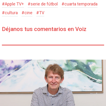
#
Apple TV+
#
serie de fútbol
#
cuarta temporada
#
cultura
#
cine
#
TV
Déjanos tus comentarios en Voiz