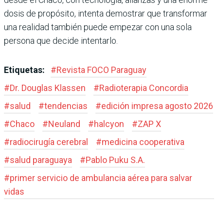
dosis de propósito, intenta demostrar que transformar
una realidad también puede empezar con una sola
persona que decide intentarlo.
Etiquetas:
#
Revista FOCO Paraguay
#
Dr. Douglas Klassen
#
Radioterapia Concordia
#
salud
#
tendencias
#
edición impresa agosto 2026
#
Chaco
#
Neuland
#
halcyon
#
ZAP X
#
radiocirugía cerebral
#
medicina cooperativa
#
salud paraguaya
#
Pablo Puku S.A.
#
primer servicio de ambulancia aérea para salvar
vidas