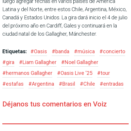
luego agregar fechas en varios países de América
Latina y del Norte, entre estos Chile, Argentina, México,
Canadá y Estados Unidos. La gira dará inicio el 4 de julio
del próximo año en Cardiff, Gales y continuará en la
ciudad natal de los Gallagher, Mánchester.
Etiquetas:
#
Oasis
#
banda
#
música
#
concierto
#
gira
#
Liam Gallagher
#
Noel Gallagher
#
hermanos Gallagher
#
Oasis Live ‘25
#
tour
#
estafas
#
Argentina
#
Brasil
#
Chile
#
entradas
Déjanos tus comentarios en Voiz