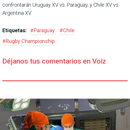
confrontarán Uruguay XV vs. Paraguay, y Chile XV vs.
Argentina XV.
Etiquetas:
#
Paraguay
#
Chile
#
Rugby Champions­hip
Déjanos tus comentarios en Voiz