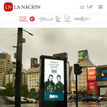
14
°
ESCUCHÁ
TU RADIO
PREFERIDA