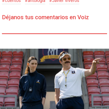
#
cuentos
#
antología
#
Javier Viveros
Déjanos tus comentarios en Voiz