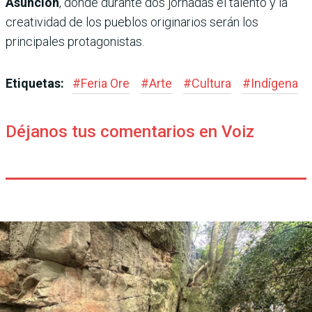
Asunción
, donde durante dos jornadas el talento y la
creatividad de los pueblos originarios serán los
principales protagonistas.
Etiquetas:
#
Feria Ore
#
Arte
#
Cultura
#
Indígena
Déjanos tus comentarios en Voiz