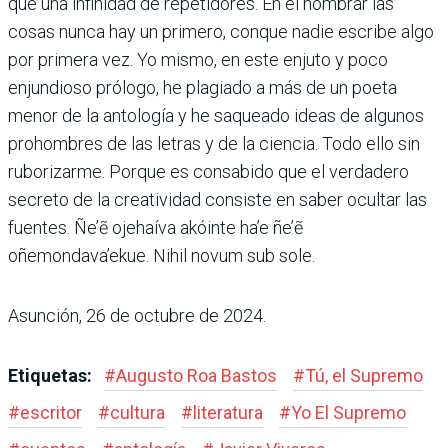
que una infinidad de repetidores. En el nombrar las
cosas nunca hay un primero, conque nadie escribe algo
por primera vez. Yo mismo, en este enjuto y poco
enjundioso prólogo, he plagiado a más de un poeta
menor de la antología y he saqueado ideas de algunos
prohombres de las letras y de la ciencia. Todo ello sin
ruborizarme. Porque es consabido que el verdadero
secreto de la creatividad consiste en saber ocultar las
fuentes. Ñe’ẽ ojehaíva akóinte ha’e ñe’ẽ
oñemondava’ekue. Nihil novum sub sole.
Asunción, 26 de octubre de 2024.
Etiquetas:
#
Augusto Roa Bastos
#
Tú, el Supremo
#
escritor
#
cultura
#
literatura
#
Yo El Supremo