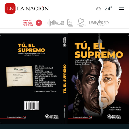
24
°
ESCUCHÁ
TU RADIO
PREFERIDA