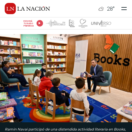
28
°
ESCUCHÁ
TU RADIO
PREFERIDA
Ramin Navai participó de una distendida actividad literaria en Books,