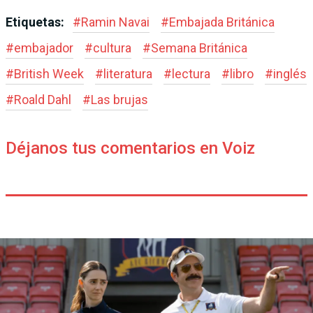
Etiquetas:
#
Ramin Navai
#
Embajada Británica
#
embajador
#
cultura
#
Semana Británica
#
British Week
#
literatura
#
lectura
#
libro
#
inglés
#
Roald Dahl
#
Las brujas
Déjanos tus comentarios en Voiz