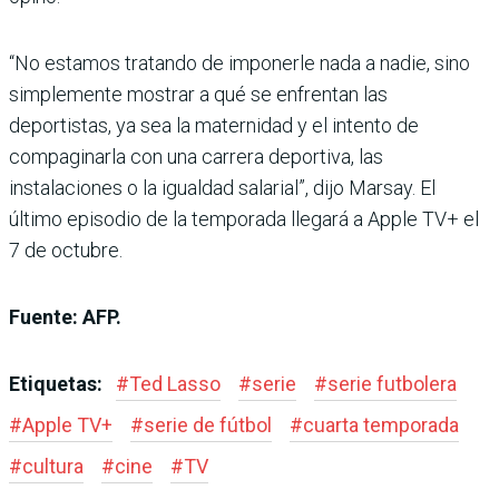
“No estamos tratando de imponerle nada a nadie, sino
simplemente mostrar a qué se enfrentan las
deportistas, ya sea la maternidad y el intento de
compaginarla con una carrera deportiva, las
instalaciones o la igualdad salarial”, dijo Marsay. El
último episodio de la temporada llegará a Apple TV+ el
7 de octubre.
Fuente: AFP.
Etiquetas:
#
Ted Lasso
#
serie
#
serie futbolera
#
Apple TV+
#
serie de fútbol
#
cuarta temporada
#
cultura
#
cine
#
TV