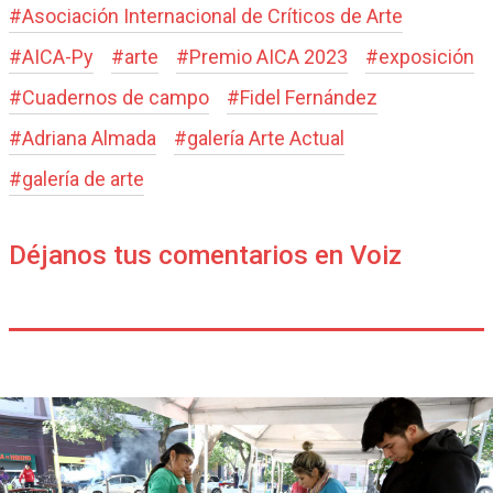
#
Asociación Internacional de Críticos de Arte
#
AICA-Py
#
arte
#
Premio AICA 2023
#
exposición
#
Cuadernos de campo
#
Fidel Fernández
#
Adriana Almada
#
galería Arte Actual
#
galería de arte
Déjanos tus comentarios en Voiz