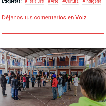
Etiquetas:
#
Feria Ore
#
Arte
#
Cultura
#
Indígena
Déjanos tus comentarios en Voiz