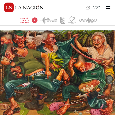
22
°
ESCUCHÁ
TU RADIO
PREFERIDA