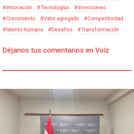
#
Innovación
#
Tecnologías
#
Inversiones
#
Crecimiento
#
Valor agregado
#
Competitividad
#
talento humano
#
Desafíos
#
Transformación
Déjanos tus comentarios en Voiz