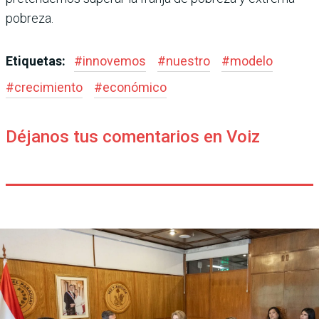
pobreza.
Etiquetas:
#
innovemos
#
nuestro
#
modelo
#
crecimiento
#
económico
Déjanos tus comentarios en Voiz