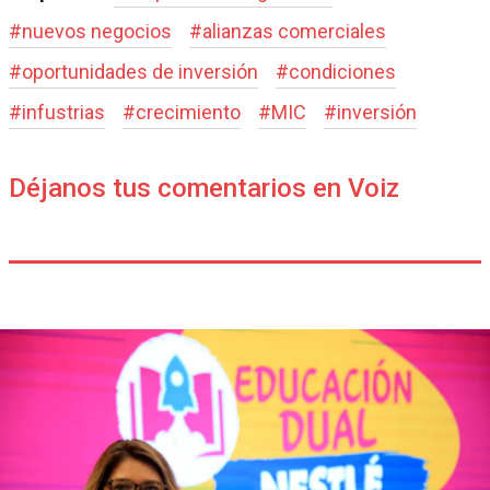
#
nuevos negocios
#
alianzas comerciales
#
oportunidades de inversión
#
condiciones
#
infustrias
#
crecimiento
#
MIC
#
inversión
Déjanos tus comentarios en Voiz