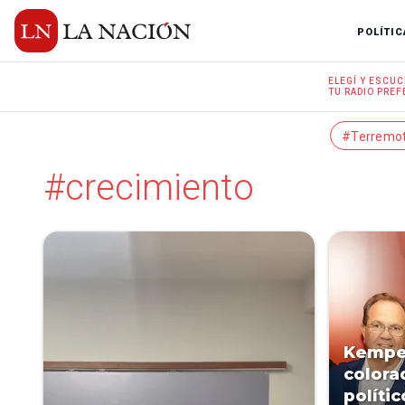
POLÍTIC
ELEGÍ Y
ESCUC
TU RADIO
PREF
#Terremo
#crecimiento
Kemper
colora
políti