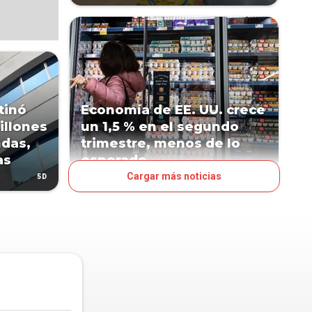
tinó
Economía de EE. UU. crece
illones
un 1,5 % en el segundo
ndas,
trimestre, menos de lo
as
esperado
Cargar más noticias
5D
7D
MUNDO