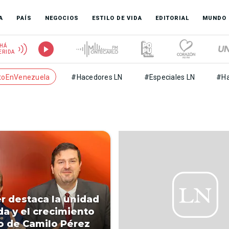
A
PAÍS
NEGOCIOS
ESTILO DE VIDA
EDITORIAL
MUNDO
HÁ
ERIDA
toEnVenezuela
#Hacedores LN
#Especiales LN
#Ha
 destaca la unidad
da y el crecimiento
co de Camilo Pérez