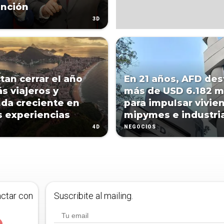
unción
3D
tan cerrar el año
En 21 años, AFD des
s viajeros y
más de USD 6.182 m
da creciente en
para impulsar vivie
 experiencias
mipymes e industri
4D
NEGOCIOS
actar con
Suscribite al mailing.