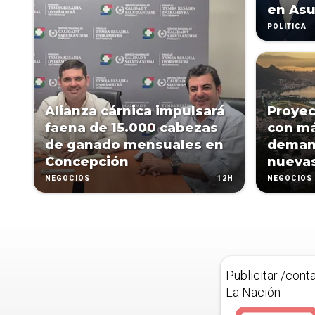
en As
POLÍTICA
Alianza cárnica impulsará
Proyec
faena de 15.000 cabezas
con má
de ganado mensuales en
deman
Concepción
nuevas
12H
NEGOCIOS
NEGOCIOS
Publicitar /cont
La Nación