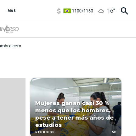
5900
/
5960
16
°
1100
/
1160
:MÁS
3,8
/
4
6850
/
7200
5900
/
5960
mbre cero
Mujeres ganan casi 30 %
menos que los hombres,
pese a tener más años de
estudios
5D
NEGOCIOS