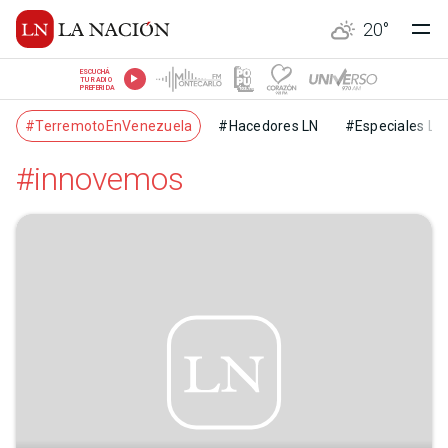
20
°
ESCUCHÁ
TU RADIO
PREFERIDA
#TerremotoEnVenezuela
#Hacedores LN
#Especiales LN
#innovemos