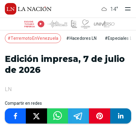
14
°
ESCUCHÁ
TU RADIO
PREFERIDA
#TerremotoEnVenezuela
#Hacedores LN
#Especiales LN
Edición impresa, 7 de julio
de 2026
LN
Compartir en redes