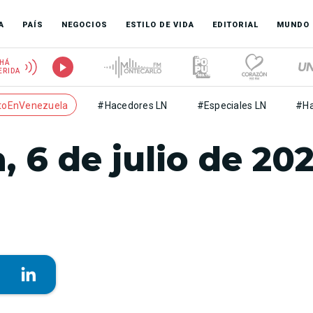
A
PAÍS
NEGOCIOS
ESTILO DE VIDA
EDITORIAL
MUNDO
HÁ
ERIDA
toEnVenezuela
#Hacedores LN
#Especiales LN
#Ha
, 6 de julio de 20