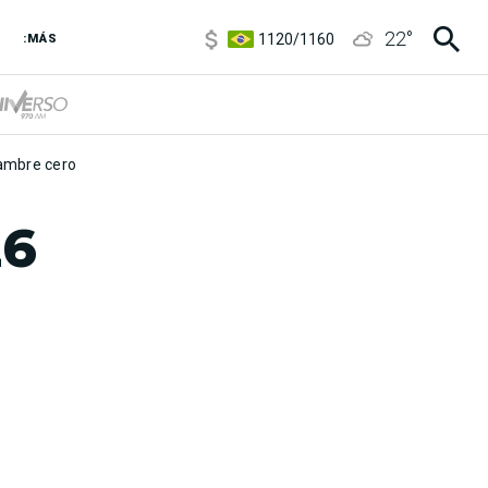
5920
/
5970
1120
/
1160
22
°
:MÁS
3,6
/
3,9
6850
/
7200
5920
/
5970
mbre cero
26