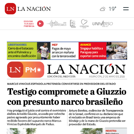
19
°
ESCUCHÁ
TU RADIO
PREFERIDA