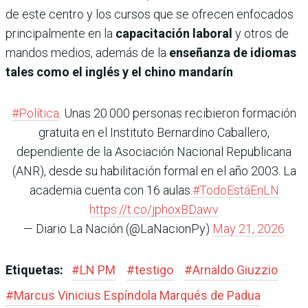
de este centro y los cursos que se ofrecen enfocados
principalmente en la
capacitación laboral
y otros de
mandos medios, además de la
enseñanza de idiomas
tales como el inglés y el chino mandarín
.
#Política
. Unas 20.000 personas recibieron formación
gratuita en el Instituto Bernardino Caballero,
dependiente de la Asociación Nacional Republicana
(ANR), desde su habilitación formal en el año 2003. La
academia cuenta con 16 aulas.
#TodoEstáEnLN
https://t.co/jphoxBDawv
— Diario La Nación (@LaNacionPy)
May 21, 2026
Etiquetas:
#
LN PM
#
testigo
#
Arnaldo Giuzzio
#
Marcus Vinicius Espíndola Marqués de Padua