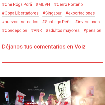
#
Che Róga Porã
#
MUVH
#
Cerro Porteño
#
Copa Libertadores
#
Singapur
#
exportaciones
#
nuevos mercados
#
Santiago Peña
#
inversiones
#
Concepción
#
ANR
#
adultos mayores
#
pensión
Déjanos tus comentarios en Voiz