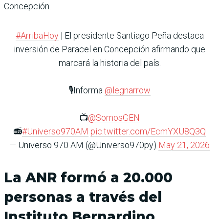
Concepción.
#ArribaHoy
| El presidente Santiago Peña destaca
inversión de Paracel en Concepción afirmando que
marcará la historia del país.
🎙️Informa
@legnarrow
📺
@SomosGEN
📻
#Universo970AM
pic.twitter.com/EcmYXU8Q3Q
— Universo 970 AM (@Universo970py)
May 21, 2026
La ANR formó a 20.000
personas a través del
Instituto Bernardino