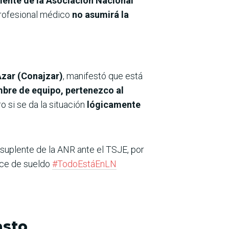
lente de la Asociación Nacional
 profesional médico
no asumirá la
zar (Conajzar)
, manifestó que está
bre de equipo, pertenezco al
o si se da la situación
lógicamente
 suplente de la ANR ante el TSJE, por
oce de sueldo
#TodoEstáEnLN
asto