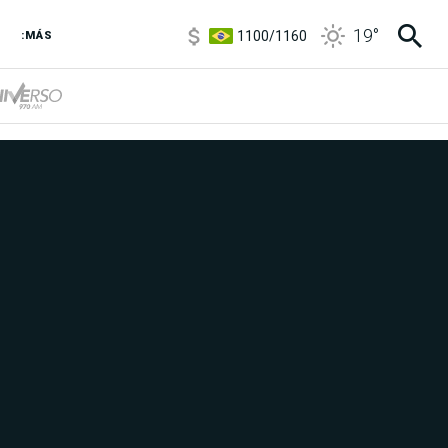
5900
/
5960
1100
/
1160
19
°
:MÁS
3,8
/
4
6850
/
7200
5900
/
5960