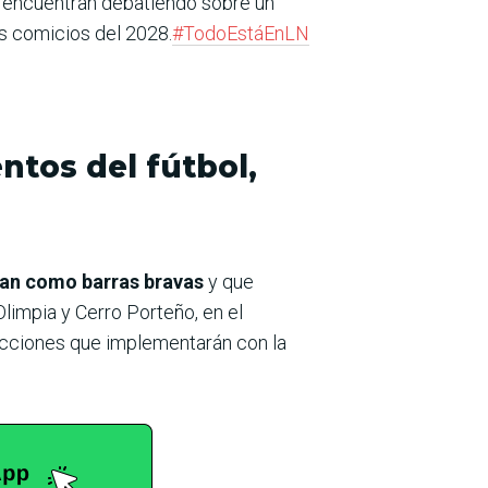
se encuentran debatiendo sobre un
os comicios del 2028.
#TodoEstáEnLN
ntos del fútbol,
eran como barras bravas
y que
limpia y Cerro Porteño, en el
s acciones que implementarán con la