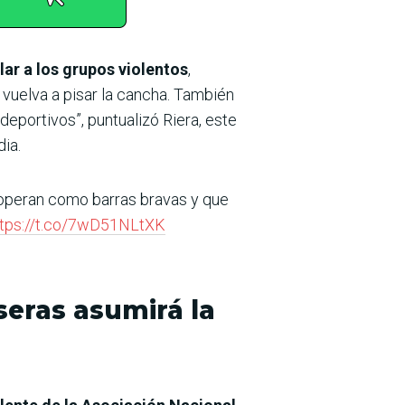
lar a los grupos violentos
,
 vuelva a pisar la cancha. También
eportivos”, puntualizó Riera, este
ia.
e operan como barras bravas y que
ttps://t.co/7wD51NLtXK
seras asumirá la