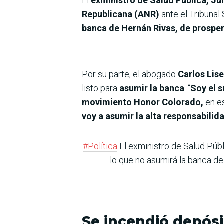
El
exministro de Salud Pública, Jul
Republicana (ANR)
ante el Tribunal
banca de Hernán Rivas, de prosper
Por su parte, el abogado
Carlos Lis
listo para
asumir la banca
. “
Soy el 
movimiento Honor Colorado,
en e
voy a asumir la alta responsabilid
#Política
El exministro de Salud Públ
lo que no asumirá la banca de
Se incendió depósi