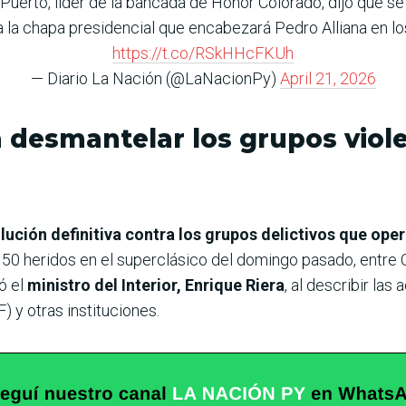
l Puerto, líder de la bancada de Honor Colorado, dijo que 
ra la chapa presidencial que encabezará Pedro Alliana en l
https://t.co/RSkHHcFKUh
— Diario La Nación (@LaNacionPy)
April 21, 2026
a desmantelar los grupos viole
lución definitiva contra los grupos delictivos que op
50 heridos en el superclásico del domingo pasado, entre O
ó el
ministro del Interior, Enrique Riera
, al describir la
 y otras instituciones.