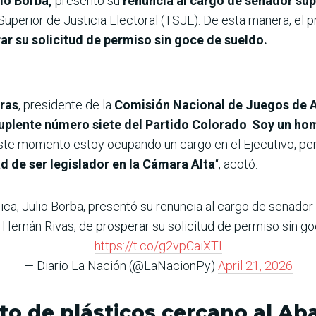
io Borba,
presentó su
renuncia al cargo de senador sup
 Superior de Justicia Electoral (TSJE). De esta manera, el
ar su solicitud de permiso sin goce de sueldo.
eras
, presidente de la
Comisión Nacional de Juegos de A
suplente número siete del Partido Colorado
.
Soy un hom
ste momento estoy ocupando un cargo en el Ejecutivo,
per
ad de ser legislador en la Cámara Alta
“, acotó.
ica, Julio Borba, presentó su renuncia al cargo de senador
 Hernán Rivas, de prosperar su solicitud de permiso sin g
https://t.co/g2vpCaiXTI
— Diario La Nación (@LaNacionPy)
April 21, 2026
to de plásticos cercano al Ab