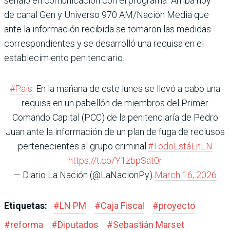
señaló en comunicación con el programa “Arriba hoy”
de canal Gen y Universo 970 AM/Nación Media que
ante la información recibida se tomaron las medidas
correspondientes y se desarrolló una requisa en el
establecimiento penitenciario.
#País
. En la mañana de este lunes se llevó a cabo una
requisa en un pabellón de miembros del Primer
Comando Capital (PCC) de la penitenciaría de Pedro
Juan ante la información de un plan de fuga de reclusos
pertenecientes al grupo criminal.
#TodoEstáEnLN
https://t.co/Y1zbpSat0r
— Diario La Nación (@LaNacionPy)
March 16, 2026
Etiquetas:
#
LN PM
#
Caja Fiscal
#
proyecto
#
reforma
#
Diputados
#
Sebastián Marset