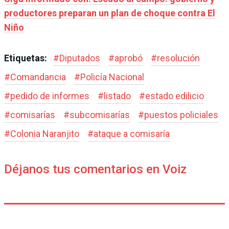
productores preparan un plan de choque contra El
Niño
Etiquetas:
#
Diputados
#
aprobó
#
resolución
#
Comandancia
#
Policía Nacional
#
pedido de informes
#
listado
#
estado edilicio
#
comisarías
#
subcomisarías
#
puestos policiales
#
Colonia Naranjito
#
ataque a comisaría
Déjanos tus comentarios en Voiz