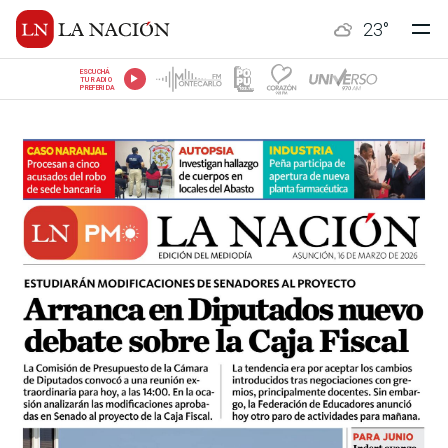
23
°
ESCUCHÁ
TU RADIO
PREFERIDA