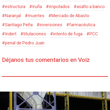
#
estructura
#
Iruña
#
imputados
#
asalto a banco
#
Naranjal
#
muertes
#
Mercado de Abasto
#
Santiago Peña
#
inversiones
#
farmacéutica
#
Indert
#
titulaciones
#
intento de fuga
#
PCC
#
penal de Pedro Juan
Déjanos tus comentarios en Voiz