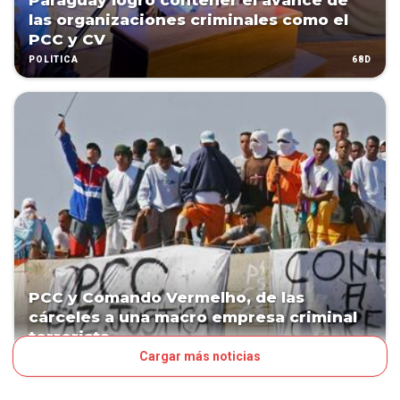
Paraguay logró contener el avance de
las organizaciones criminales como el
PCC y CV
68D
POLÍTICA
PCC y Comando Vermelho, de las
cárceles a una macro empresa criminal
terrorista
Cargar más noticias
68D
POLÍTICA