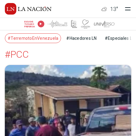
13
°
ESCUCHÁ
TU RADIO
PREFERIDA
#TerremotoEnVenezuela
#Hacedores LN
#Especiales LN
#PCC