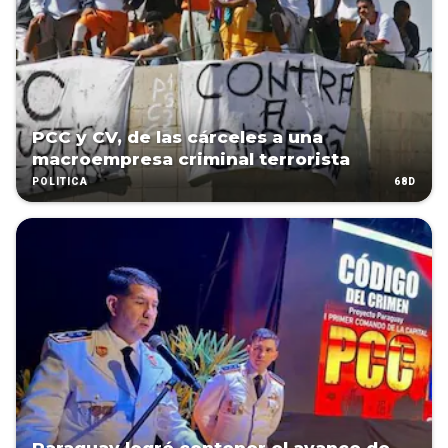
PCC y CV, de las cárceles a una
macroempresa criminal terrorista
68D
POLÍTICA