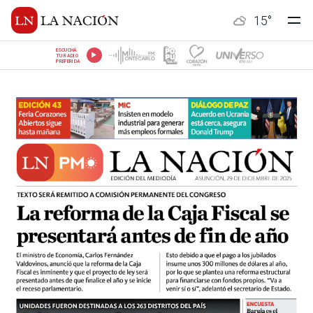
15
°
ESCUCHÁ
TU RADIO
PREFERIDA