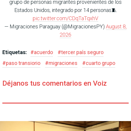
grupo de personas migrantes provenientes de los
Estados Unidos, integrado por 14 personas🧵
pic.twitter.com/CDqTaTqxhV
— Migraciones Paraguay (@MigracionesPY)
August 8,
2026
Etiquetas:
#
acuerdo
#
tercer país seguro
#
paso transiorio
#
migraciones
#
cuarto grupo
Déjanos tus comentarios en Voiz