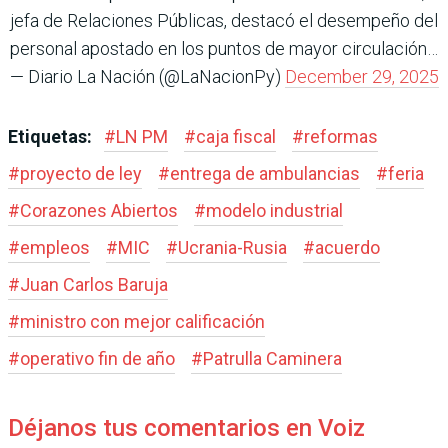
jefa de Relaciones Públicas, destacó el desempeño del
personal apostado en los puntos de mayor circulación…
— Diario La Nación (@LaNacionPy)
December 29, 2025
Etiquetas:
#
LN PM
#
caja fiscal
#
reformas
#
proyecto de ley
#
entrega de ambulancias
#
feria
#
Corazones Abiertos
#
modelo industrial
#
empleos
#
MIC
#
Ucrania-Rusia
#
acuerdo
#
Juan Carlos Baruja
#
ministro con mejor calificación
#
operativo fin de año
#
Patrulla Caminera
Déjanos tus comentarios en Voiz