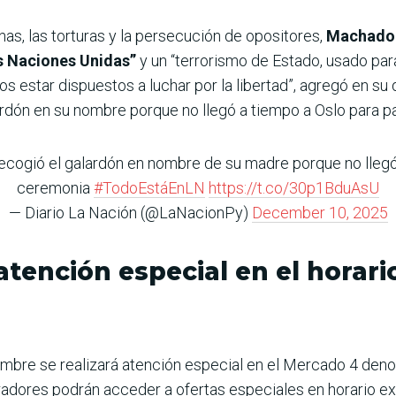
as, las torturas y la persecución de opositores,
Machado 
 Naciones Unidas”
y un “terrorismo de Estado, usado para 
star dispuestos a luchar por la libertad”, agregó en su d
dón en su nombre porque no llegó a tiempo a Oslo para pa
ogió el galardón en nombre de su madre porque no llegó a
ceremonia
#TodoEstáEnLN
https://t.co/30p1BduAsU
— Diario La Nación (@LaNacionPy)
December 10, 2025
tención especial en el horari
embre se realizará atención especial en el Mercado 4 den
radores podrán acceder a ofertas especiales en horario ext