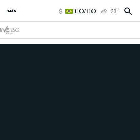
5900
/
5960
1100
/
1160
23
°
:MÁS
3,8
/
4
6850
/
7200
5900
/
5960