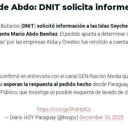
 de Abdo: DNIT solicita inform
ibutarios (
DNIT
)
solicitó información a las Islas Seych
dente Mario Abdo Benítez
. El pedido apunta a determinar 
s” por las empresas Aldia y Createc fue remitido a cuenta
confirmó en entrevista con el canal GEN/Nación Media q
ía
esperan la respuesta al pedido hecho
desde Paraguay.
o Público, que investiga un posible esquema de lavado de d
https://t.co/ge5FdHpiCs
— Diario HOY Paraguay (@hoypy)
December 10, 2025