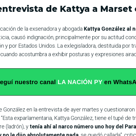
ntrevista de Kattya a Marset 
icación de la exsenadora y abogada
Kattya González al 
sticia, causó indignación, principalmente por su actitud co
n y por Estados Unidos. La exlegisladora, destituida por tr
, cuando acostumbra a exhibir posturas y expresiones airad
e González en la entrevista de ayer martes y cuestionaron 
Esta exparlamentaria, Kattya González, tiene el tupé de tr
re (ladrón), y
tenía ahí al narco número uno hoy del Par
 y no le dijo absolutamente nada
, se quedó callada”, cri