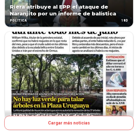
Riera atribuye al EPP el ataque de
Naranjito por un informe de balística
18D
POLÍTICA
LN PM: edición del 14 de julio
Cargar más noticias
26D
TAPA LNPM