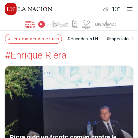
13
°
ESCUCHÁ
TU RADIO
PREFERIDA
#TerremotoEnVenezuela
#Hacedores LN
#Especiales LN
#Enrique Riera
Riera pide un frente común contra la