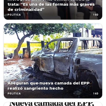
trata: “Es una de las formas más graves
de criminalidad”
10D
POLÍTICA
Aseguran que nueva camada del EPP
realizó sangriento hecho
16D
POLÍTICA