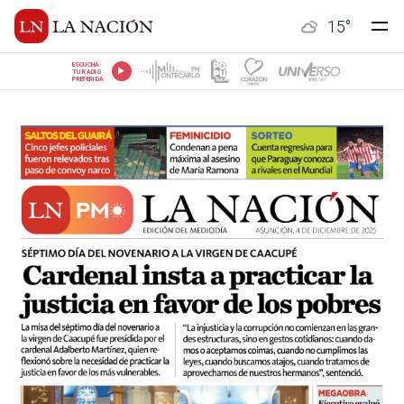
15
°
ESCUCHÁ
TU RADIO
PREFERIDA