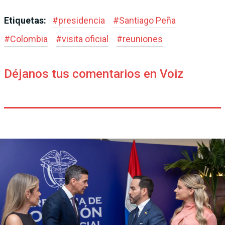
Etiquetas:
#
presidencia
#
Santiago Peña
#
Colombia
#
visita oficial
#
reuniones
Déjanos tus comentarios en Voiz