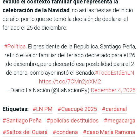
evaluó el contexto familiar que representa la
celebración de la Navidad
, no así las fiestas de inicio
de año, por lo que se tomó la decisión de declarar el
feriado el 26 de diciembre.
#Política
. El presidente de la República, Santiago Peña,
refirió el valor familiar del feriado decretado para el 26
de diciembre, pero descartó esa posibilidad para el 2
de enero, como ayer instó el Senado.
#TodoEstáEnLN
https://t.co/7CMn2joXM2
— Diario La Nación (@LaNacionPy)
December 4, 2025
Etiquetas:
#
LN PM
#
Caacupé 2025
#
cardenal
#
Santiago Peña
#
policías destituidos
#
megacarga
#
Saltos del Guiará
#
condena
#
caso María Ramona