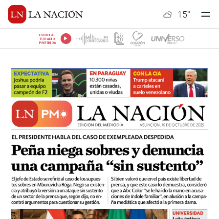
15
°
ESCUCHÁ
TU RADIO
PREFERIDA