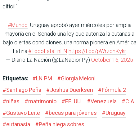
difícil”.
#Mundo
. Uruguay aprobó ayer miércoles por amplia
mayoría en el Senado una ley que autoriza la eutanasia
bajo ciertas condiciones, una norma pionera en América
Latina.
#TodoEstáEnLN
https://t.co/pWrzqhKykr
— Diario La Nación (@LaNacionPy)
October 16, 2025
Etiquetas:
#
LN PM
#
Giorgia Meloni
#
Santiago Peña
#
Joshua Duerksen
#
Fórmula 2
#
niñas
#
matrimonio
#
EE. UU.
#
Venezuela
#
CIA
#
Gustavo Leite
#
becas para jóvenes
#
Uruguay
#
eutanasia
#
Peña niega sobres