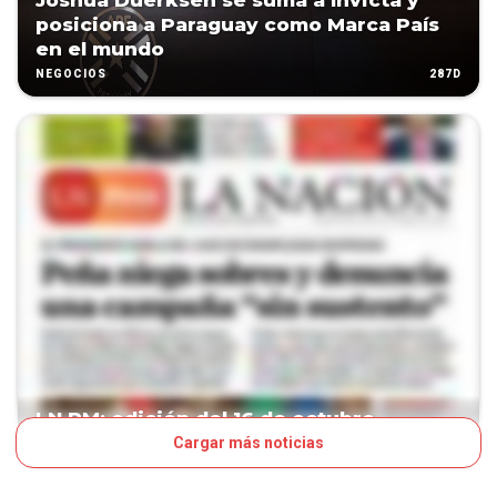
Joshua Duerksen se suma a Invicta y
posiciona a Paraguay como Marca País
en el mundo
287D
NEGOCIOS
LN PM: edición del 16 de octubre
Cargar más noticias
295D
TAPA LNPM