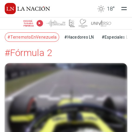
18
°
ESCUCHÁ
TU RADIO
PREFERIDA
#TerremotoEnVenezuela
#Hacedores LN
#Especiales LN
#Fórmula 2