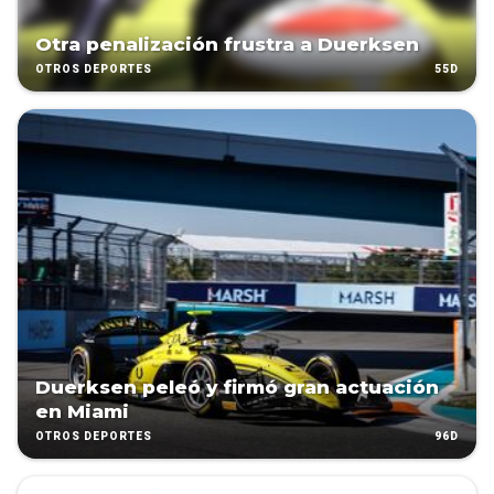
Otra penalización frustra a Duerksen
55D
OTROS DEPORTES
Duerksen peleó y firmó gran actuación
en Miami
96D
OTROS DEPORTES