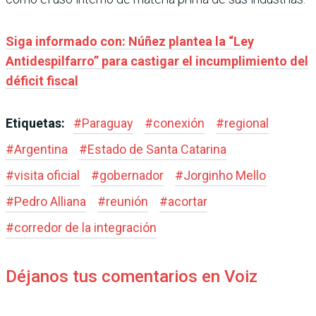
Siga informado con: Núñez plantea la “Ley
Antidespilfarro” para castigar el incumplimiento del
déficit fiscal
Etiquetas:
#
Paraguay
#
conexión
#
regional
#
Argentina
#
Estado de Santa Catarina
#
visita oficial
#
gobernador
#
Jorginho Mello
#
Pedro Alliana
#
reunión
#
acortar
#
corredor de la integración
Déjanos tus comentarios en Voiz