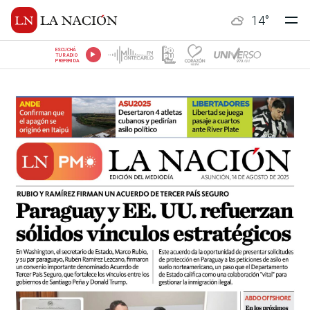
14
°
ESCUCHÁ
TU RADIO
PREFERIDA