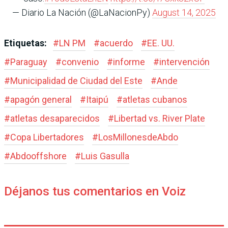
— Diario La Nación (@LaNacionPy)
August 14, 2025
Etiquetas:
#
LN PM
#
acuerdo
#
EE. UU.
#
Paraguay
#
convenio
#
informe
#
intervención
#
Municipalidad de Ciudad del Este
#
Ande
#
apagón general
#
Itaipú
#
atletas cubanos
#
atletas desaparecidos
#
Libertad vs. River Plate
#
Copa Libertadores
#
LosMillonesdeAbdo
#
Abdooffshore
#
Luis Gasulla
Déjanos tus comentarios en Voiz