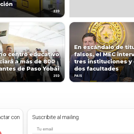
ación
22D
En escándalo de tít
o centro educativo
falsos, el MEC inter
ciará a más de 800
tres instituciones y 
antes de Paso Yobái
dos facultades
25D
PAÍS
actar con
Suscribite al mailing.