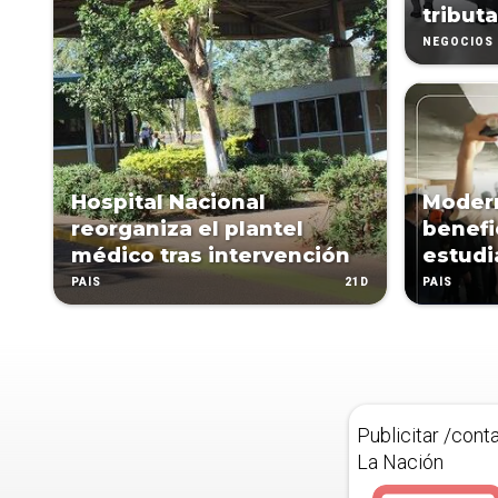
tribut
NEGOCIOS
Hospital Nacional
Modern
reorganiza el plantel
benefi
médico tras intervención
estudi
21D
PAÍS
PAÍS
Publicitar /cont
La Nación