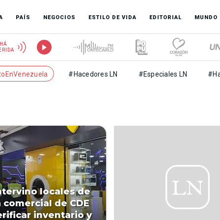
A
PAÍS
NEGOCIOS
ESTILO DE VIDA
EDITORIAL
MUNDO
HÁ
ERIDA
toEnVenezuela
#Hacedores LN
#Especiales LN
#Ha
ntervino locales de
a comercial de CDE
rificar inventario y