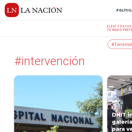
POLÍTIC
ELEGÍ Y
ESCUC
TU RADIO
PREF
#Terremo
#intervención
DNIT i
galerí
para ve