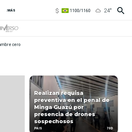
5900
/
5960
24
°
1100
/
1160
:MÁS
3,6
/
3,9
6850
/
7200
5900
/
5960
mbre cero
Realizan requisa
preventiva en el penal de
Minga Guazú por
presencia de drones
sospechosos
70D
PAÍS