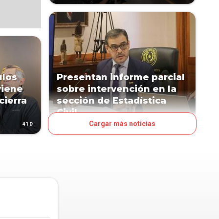
ulos
Presentan informe parcial
viene
sobre intervención en la
cierra
sección de Estadística
Civil
Cargar más noticias
41D
77D
JUDICIALES