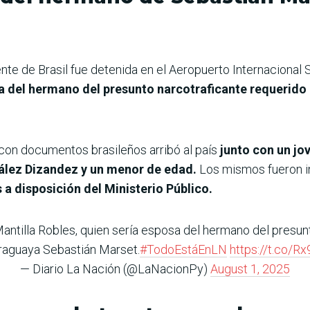
te de Brasil fue detenida en el Aeropuerto Internacional S
a del hermano del presunto narcotraficante requerido 
 con documentos brasileños arribó al país
junto con un jo
lez Dizandez y un menor de edad.
Los mismos fueron ina
 a disposición del Ministerio Público.
a Mantilla Robles, quien sería esposa del hermano del presun
araguaya Sebastián Marset.
#TodoEstáEnLN
https://t.co/
— Diario La Nación (@LaNacionPy)
August 1, 2025