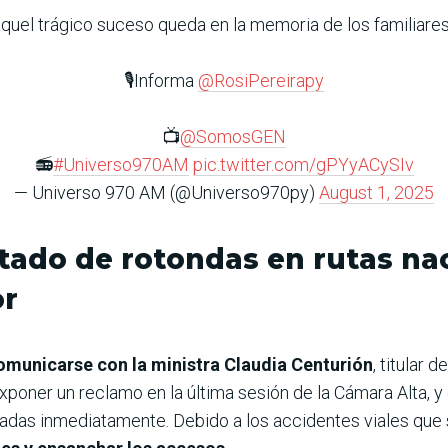
quel trágico suceso queda en la memoria de los familiares
🎙️Informa
@RosiPereirapy
📺
@SomosGEN
📻
#Universo970AM
pic.twitter.com/gPYyACySIv
— Universo 970 AM (@Universo970py)
August 1, 2025
tado de rotondas en rutas nac
or
municarse con la ministra Claudia Centurión
, titular 
oner un reclamo en la última sesión de la Cámara Alta, y 
ficadas inmediatamente. Debido a los accidentes viales que 