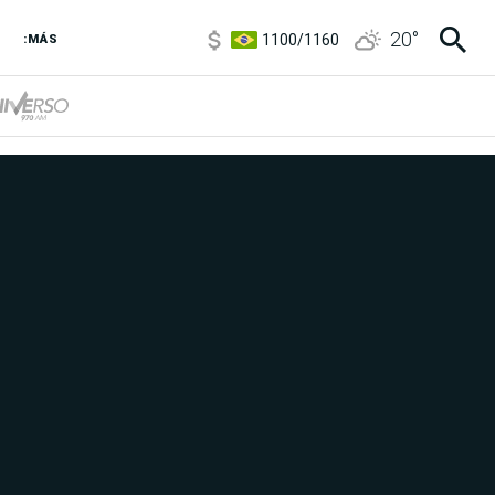
5900
/
5960
20
°
1100
/
1160
:MÁS
3,8
/
4
6850
/
7200
5900
/
5960