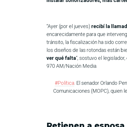
instalar sonorizadores, más carte
“Ayer (por el jueves)
recibí la llama
encarecidamente para que intervenga
tránsito, la fiscalización ha sido co
los diseños de las rotondas están b
ver qué falta
“, sostuvo el legislado
970 AM/Nación Media.
#Política
. El senador Orlando Pen
Comunicaciones (MOPC), quien le c
Retienen a esposa 