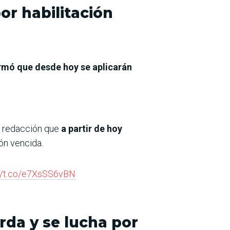
r habilitación
rmó que desde hoy se aplicarán
ra redacción que
a partir de hoy
ón vencida.
://t.co/e7XsSS6vBN
rda y se lucha por