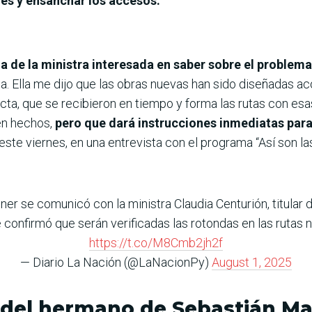
les y ensanchar los accesos.
da de la ministra interesada en saber sobre el problema
. Ella me dijo que las obras nuevas han sido diseñadas a
rrecta, que se recibieron en tiempo y forma las rutas con es
ien hechos,
pero que dará instrucciones inmediatas para
r, este viernes, en una entrevista con el programa “Así son 
ner se comunicó con la ministra Claudia Centurión, titular 
onfirmó que serán verificadas las rotondas en las rutas na
https://t.co/M8Cmb2jh2f
— Diario La Nación (@LaNacionPy)
August 1, 2025
del hermano de Sebastián Mar