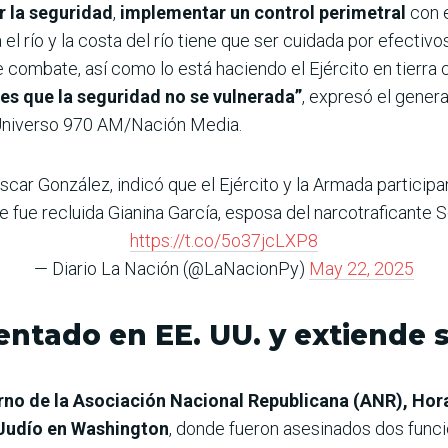
r la seguridad
,
implementar un control perimetral
con e
el río y la costa del río tiene que ser cuidada por efecti
combate, así como lo está haciendo el Ejército en tierra 
es que la seguridad no se vulnerada”
, expresó el genera
niverso 970 AM/Nación Media.
Óscar González, indicó que el Ejército y la Armada particip
de fue recluida Gianina García, esposa del narcotraficante 
https://t.co/5o37jcLXP8
— Diario La Nación (@LaNacionPy)
May 22, 2025
ntado en EE. UU. y extiende s
rno de la Asociación Nacional Republicana (ANR), Hor
 Judío en Washington
, donde fueron asesinados dos funci