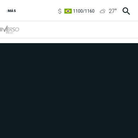
5900
/
5960
27
°
1100
/
1160
:MÁS
3,8
/
4
6850
/
7200
5900
/
5960