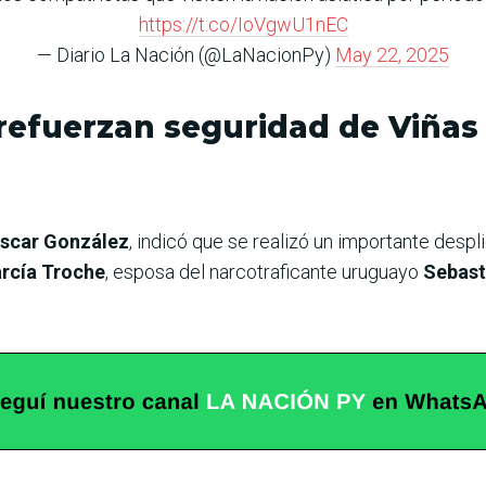
https://t.co/IoVgwU1nEC
— Diario La Nación (@LaNacionPy)
May 22, 2025
 refuerzan seguridad de Viñas
Óscar González
, indicó que se realizó un importante despl
arcía Troche
, esposa del narcotraficante uruguayo
Sebast