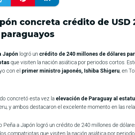
apón concreta crédito de USD 
e paraguayos
 a Japón
logró un
crédito de 240 millones de dólares pa
otas
que visiten la nación asiática por periodos cortos. Es
yo con el
primer ministro japonés, Ishiba Shigeru
, en To
ado concretó esta vez la
elevación de Paraguay al estat
eru, y ambos destacaron el excelente momento en las rel
ago Peña a Japón logró un crédito de 240 millones de dólare
 los compatriotas que visiten la nación asiática por periodo