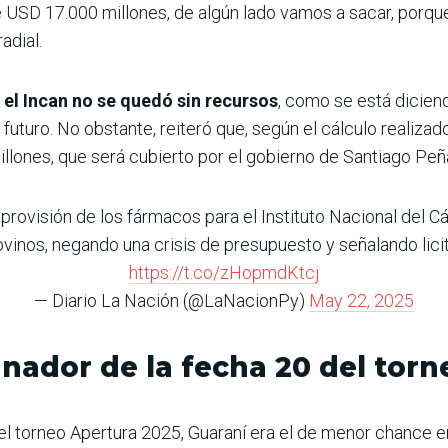
USD 17.000 millones, de algún lado vamos a sacar, porqu
adial.
 el Incan no se quedó sin recursos
, como se está diciend
uturo. No obstante, reiteró que, según el cálculo realizado
illones, que será cubierto por el gobierno de Santiago Peñ
a provisión de los fármacos para el Instituto Nacional del Cá
inos, negando una crisis de presupuesto y señalando lici
https://t.co/zHopmdKtcj
— Diario La Nación (@LaNacionPy)
May 22, 2025
anador de la fecha 20 del tor
l torneo Apertura 2025, Guaraní era el de menor chance ent