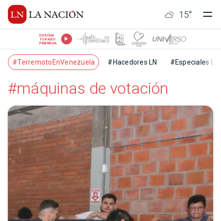
15
°
ESCUCHÁ
TU RADIO
PREFERIDA
#TerremotoEnVenezuela
#Hacedores LN
#Especiales LN
#máquinas de votación