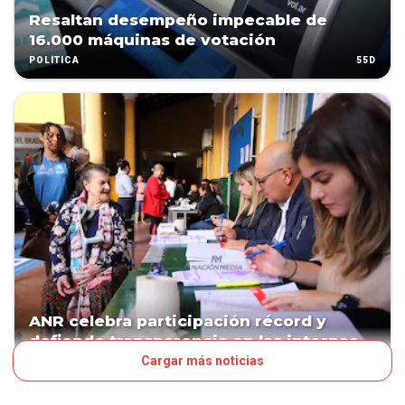
Resaltan desempeño impecable de
16.000 máquinas de votación
55D
POLÍTICA
ANR celebra participación récord y
defiende transparencia en las internas
Cargar más noticias
55D
POLÍTICA