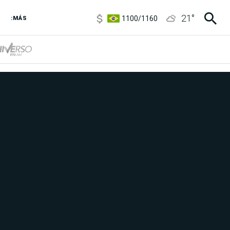
5900
/
5960
1100
/
1160
21
°
:MÁS
3,8
/
4
6850
/
7200
5900
/
5960