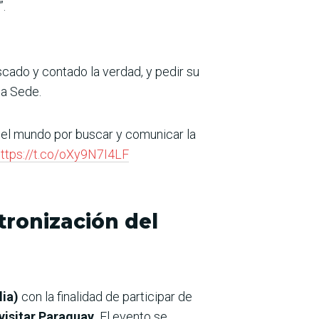
”.
scado y contado la verdad, y pedir su
ta Sede.
n el mundo por buscar y comunicar la
https://t.co/oXy9N7I4LF
tronización del
lia)
con la finalidad de participar de
 visitar Paraguay.
El evento se