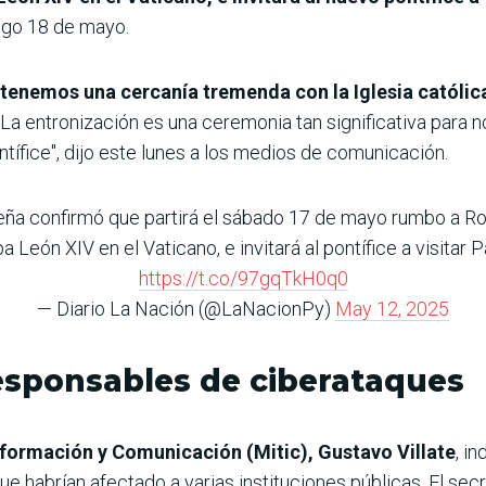
ngo 18 de mayo.
tenemos una cercanía tremenda con la Iglesia católica
La entronización es una ceremonia tan significativa para 
tífice", dijo este lunes a los medios de comunicación.
eña confirmó que partirá el sábado 17 de mayo rumbo a Roma
 León XIV en el Vaticano, e invitará al pontífice a visitar 
https://t.co/97gqTkH0q0
— Diario La Nación (@LaNacionPy)
May 12, 2025
 responsables de ciberataques
nformación y Comunicación (Mitic), Gustavo Villate
, i
e habrían afectado a varias instituciones públicas. El sec