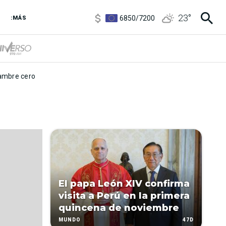
3,6
/
3,9
23
°
6850
/
7200
:MÁS
5920
/
5970
mbre cero
El papa León XIV confirma
visita a Perú en la primera
quincena de noviembre
47D
MUNDO