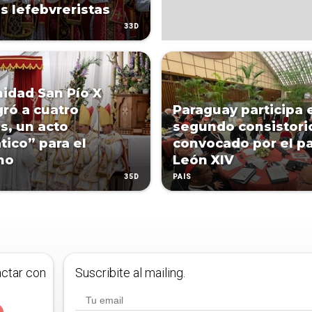
s lefebvreristas
33D
nidad San Pío X
ró a cuatro
Paraguay participa 
s, un acto
segundo consistori
tico” para el
convocado por el p
no
León XIV
35D
PAÍS
actar con
Suscribite al mailing.