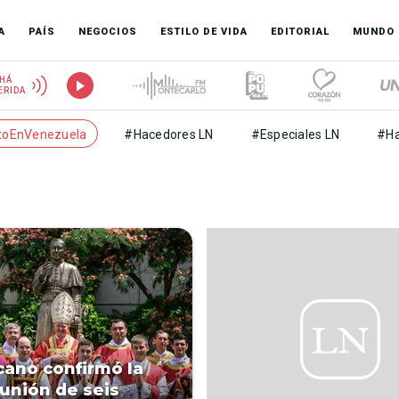
A
PAÍS
NEGOCIOS
ESTILO DE VIDA
EDITORIAL
MUNDO
HÁ
ERIDA
toEnVenezuela
#Hacedores LN
#Especiales LN
#Ha
icano confirmó la
nión de seis