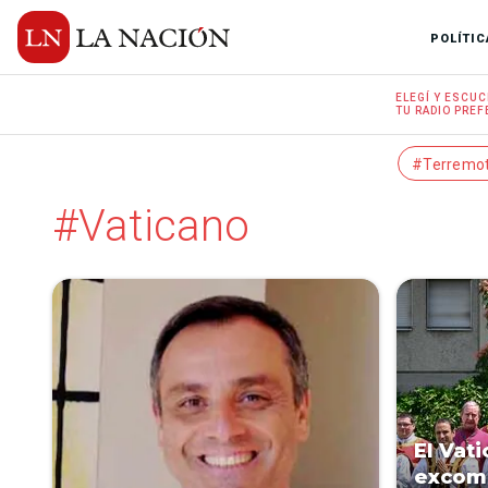
POLÍTIC
ELEGÍ Y
ESCUC
TU RADIO
PREF
#Terremo
#Vaticano
El Vat
excomu