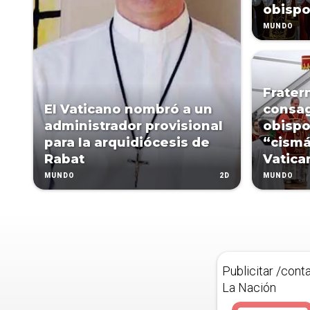
obispo
MUNDO
Frater
El Vaticano nombró a un
consag
administrador provisional
obispo
para la arquidiócesis de
“cismá
Rabat
Vatica
2D
MUNDO
MUNDO
Publicitar /cont
La Nación