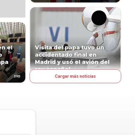
en el
Visita del papa tuvo un
o
accidentado final en
apa
Madrid y usó el avión del
rey español
Cargar más noticias
39D
53D
MUNDO