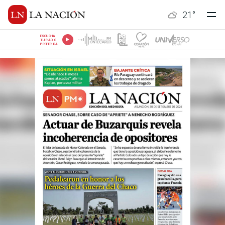
21
°
ESCUCHÁ
TU RADIO
PREFERIDA