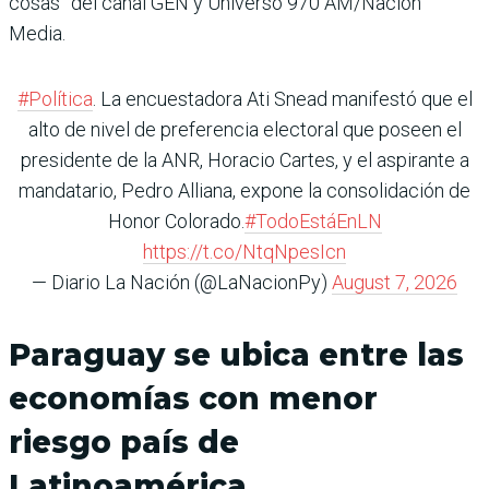
cosas” del canal GEN y Universo 970 AM/Nación
Media.
#Política
. La encuestadora Ati Snead manifestó que el
alto de nivel de preferencia electoral que poseen el
presidente de la ANR, Horacio Cartes, y el aspirante a
mandatario, Pedro Alliana, expone la consolidación de
Honor Colorado.
#TodoEstáEnLN
https://t.co/NtqNpesIcn
— Diario La Nación (@LaNacionPy)
August 7, 2026
Paraguay se ubica entre las
economías con menor
riesgo país de
Latinoamérica