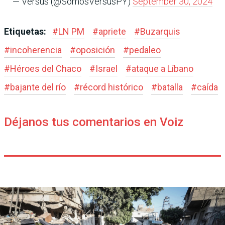
— Versus (@SomosVersusPY)
September 30, 2024
Etiquetas:
#
LN PM
#
apriete
#
Buzarquis
#
incoherencia
#
oposición
#
pedaleo
#
Héroes del Chaco
#
Israel
#
ataque a Líbano
#
bajante del río
#
récord histórico
#
batalla
#
caída
Déjanos tus comentarios en Voiz