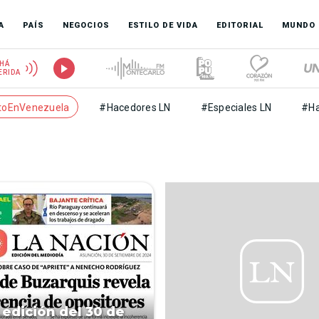
A
PAÍS
NEGOCIOS
ESTILO DE VIDA
EDITORIAL
MUNDO
HÁ
ERIDA
toEnVenezuela
#Hacedores LN
#Especiales LN
#Ha
 edición del 30 de