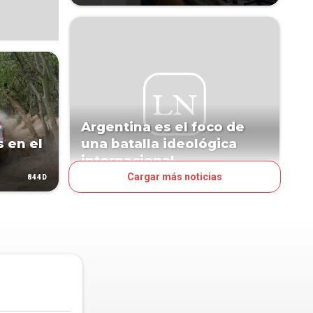
Argentina es el foco de
s en el
una batalla ideológica
internacional
Cargar más noticias
844D
994D
VOCES