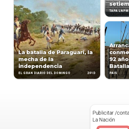
setie
TAPA LNPM
Arranc
La batalla de Paraguarí, la
conmem
mecha de la
92 años
independencia
Batall
201D
EL GRAN DIARIO DEL DOMINGO
PAÍS
Publicitar /cont
La Nación