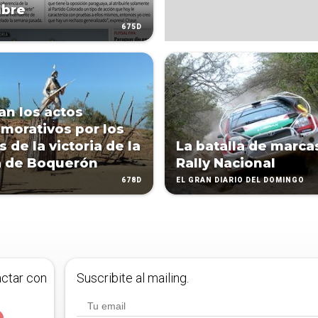
mbre
675D
an los actos
orativos por los
 de la victoria de la
La batalla de marca
a de Boquerón
Rally Nacional
678D
EL GRAN DIARIO DEL DOMINGO
actar con
Suscribite al mailing.