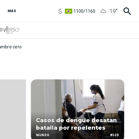
5900
/
5960
19
°
1100
/
1160
:MÁS
3,8
/
4
6850
/
7200
5900
/
5960
mbre cero
Casos de dengue desatan
batalla por repelentes
852D
MUNDO