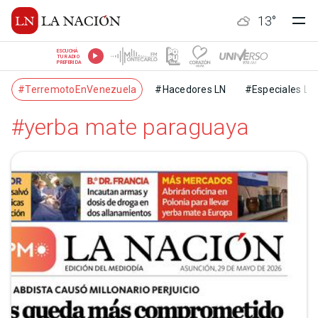
13
°
ESCUCHÁ
TU RADIO
PREFERIDA
#TerremotoEnVenezuela
#Hacedores LN
#Especiales LN
#yerba mate paraguaya