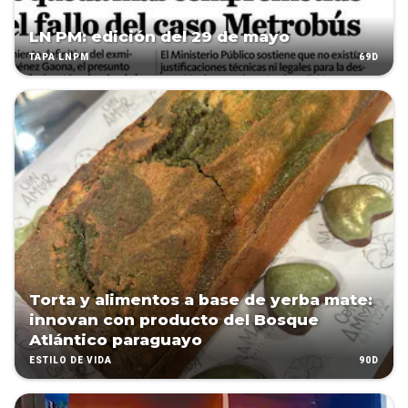
LN PM: edición del 29 de mayo
69D
TAPA LNPM
Torta y alimentos a base de yerba mate:
innovan con producto del Bosque
Atlántico paraguayo
90D
ESTILO DE VIDA