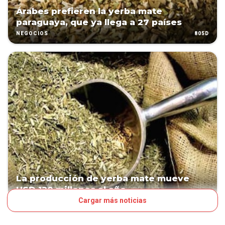
Árabes prefieren la yerba mate
paraguaya, que ya llega a 27 países
805D
NEGOCIOS
La producción de yerba mate mueve
USD 120 millones al año
Cargar más noticias
816D
NEGOCIOS