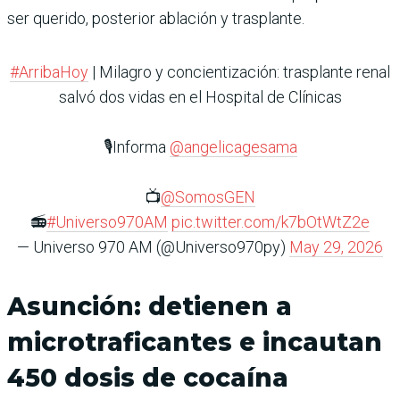
ser querido, posterior ablación y trasplante.
#ArribaHoy
| Milagro y concientización: trasplante renal
salvó dos vidas en el Hospital de Clínicas
🎙️Informa
@angelicagesama
📺
@SomosGEN
📻
#Universo970AM
pic.twitter.com/k7bOtWtZ2e
— Universo 970 AM (@Universo970py)
May 29, 2026
Asunción: detienen a
microtraficantes e incautan
450 dosis de cocaína