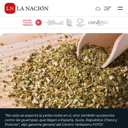
28
°
ESCUCHÁ
TU RADIO
PREFERIDA
“No solo se exporta la yerba mate en sí, sino también accesorios
como las guampas, que llegan a España, Suiza, República Checa y
Polonia”, dijo gerente general del Centro Yerbatero.FOTO: