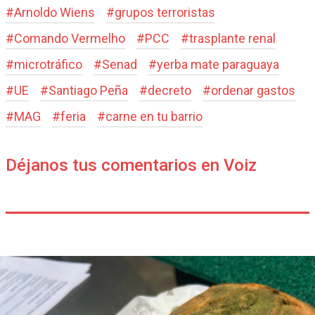
#
Arnoldo Wiens
#
grupos terroristas
#
Comando Vermelho
#
PCC
#
trasplante renal
#
microtráfico
#
Senad
#
yerba mate paraguaya
#
UE
#
Santiago Peña
#
decreto
#
ordenar gastos
#
MAG
#
feria
#
carne en tu barrio
Déjanos tus comentarios en Voiz