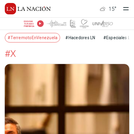
15
°
ESCUCHÁ
TU RADIO
PREFERIDA
#TerremotoEnVenezuela
#Hacedores LN
#Especiales LN
#X