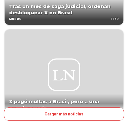
Tras un mes de saga judicial, ordenan
desbloquear X en Brasil
668D
MUNDO
X pagó multas a Brasil, pero a una
cuenta errada
Cargar más noticias
671D
MUNDO