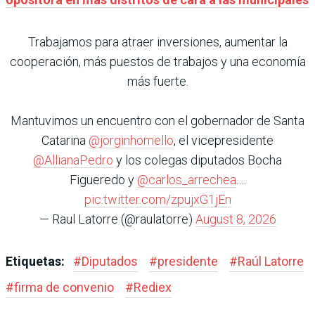
Trabajamos para atraer inversiones, aumentar la
cooperación, más puestos de trabajos y una economía
más fuerte.
Mantuvimos un encuentro con el gobernador de Santa
Catarina
@jorginhomello
, el vicepresidente
@AllianaPedro
y los colegas diputados Bocha
Figueredo y
@carlos_arrechea
.…
pic.twitter.com/zpujxG1jEn
— Raul Latorre (@raulatorre)
August 8, 2026
Etiquetas:
#
Diputados
#
presidente
#
Raúl Latorre
#
firma de convenio
#
Rediex