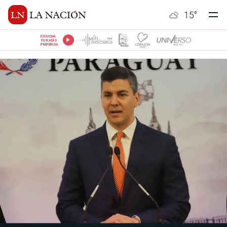
15
°
ESCUCHÁ
TU RADIO
PREFERIDA