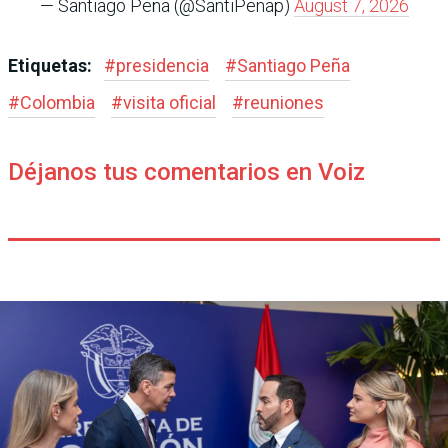
— Santiago Peña (@SantiPenap)
August 7, 2026
Etiquetas:
#
presidencia
#
Santiago Peña
#
Colombia
#
visita oficial
#
reuniones
Déjanos tus comentarios en Voiz