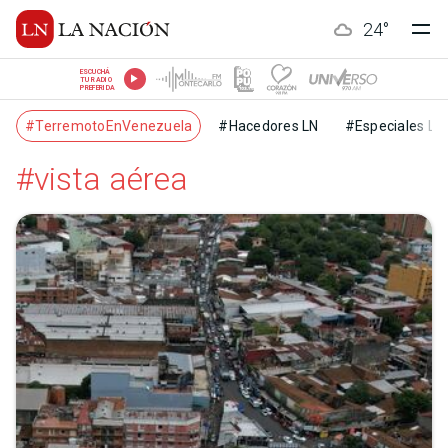
24
°
ESCUCHÁ
TU RADIO
PREFERIDA
#TerremotoEnVenezuela
#Hacedores LN
#Especiales LN
#vista aérea