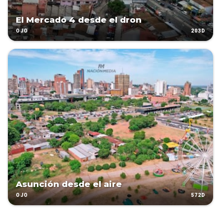
El Mercado 4 desde el dron
203D
OJO
Asunción desde el aire
572D
OJO