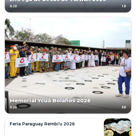
1D
OJO
Memorial Ycuá Bolaños 2026
5D
OJO
Feria Paraguay Rembi’u 2026