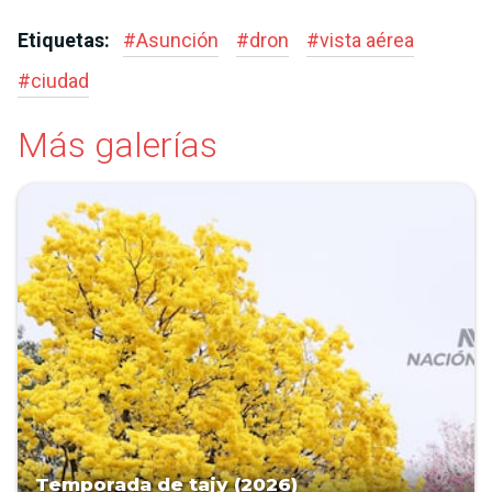
Etiquetas:
#
Asunción
#
dron
#
vista aérea
#
ciudad
Más galerías
Temporada de tajy (2026)