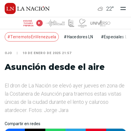
22
°
ESCUCHÁ
TU RADIO
PREFERIDA
#TerremotoEnVenezuela
#Hacedores LN
#Especiales LN
OJO
10 DE ENERO DE 2025 21:57
Asunción desde el aire
El dron de La Nación se elevó ayer jueves en zona de
la Costanera de Asunción para traernos estas vistas
únicas de la ciudad durante el lento y caluroso
atardecer. Fotos: Jorge Jara
Compartir en redes