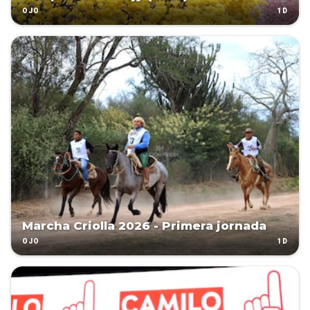
1D
OJO
Marcha Criolla 2026 - Primera jornada
1D
OJO