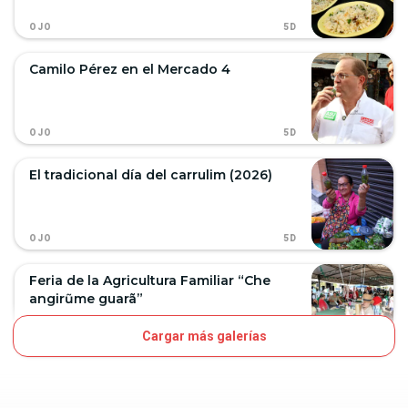
5D
OJO
Camilo Pérez en el Mercado 4
5D
OJO
El tradicional día del carrulim (2026)
5D
OJO
Feria de la Agricultura Familiar “Che
angirũme guarã”
Cargar más galerías
8D
OJO