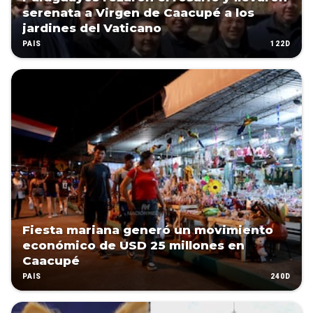
serenata a Virgen de Caacupé a los
jardines del Vaticano
122D
PAÍS
Fiesta mariana generó un movimiento
económico de USD 25 millones en
Caacupé
240D
PAÍS