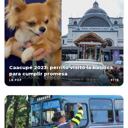
Caacupé 2023: perrito visitó la basílica
para cumplir promesa
977D
LN POP