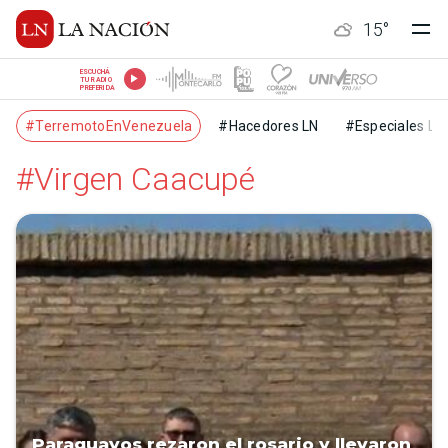
15
°
ESCUCHÁ
TU RADIO
PREFERIDA
#TerremotoEnVenezuela
#Hacedores LN
#Especiales LN
#Virgen Caacupé
Paraguayos rezaron el rosario y llevaron